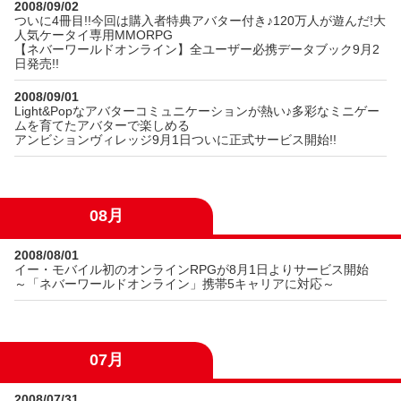
2008/09/02
ついに4冊目!!今回は購入者特典アバター付き♪120万人が遊んだ!大
人気ケータイ専用MMORPG
【ネバーワールドオンライン】全ユーザー必携データブック9月2
日発売!!
2008/09/01
Light&Popなアバターコミュニケーションが熱い♪多彩なミニゲー
ムを育てたアバターで楽しめる
アンビションヴィレッジ9月1日ついに正式サービス開始!!
08月
2008/08/01
イー・モバイル初のオンラインRPGが8月1日よりサービス開始
～「ネバーワールドオンライン」携帯5キャリアに対応～
07月
2008/07/31