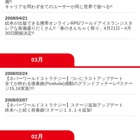
施!!
キャリアを問わず全てのユーザーが同じ世界で遊べる!!
2008/04/21
絵本が出版できる携帯オンラインRPGワールドアイスランジスタ
レアな装備盛りだくさん!!「春のきんちゃく祭り」4月21日～4月
30日開催決定!!
03月
2008/03/24
【ネバーワールドストラテジー】ついにラストアップデート
全てが終わる後奏曲(Postlude)感動のグランドフィナーレ!!ステー
ジ15,16実装!!!!
2008/03/07
【ネバーワールドストラテジー】ステージ追加アップデート
終末へと続く前奏曲!ステージ１３,１４追加!
02月