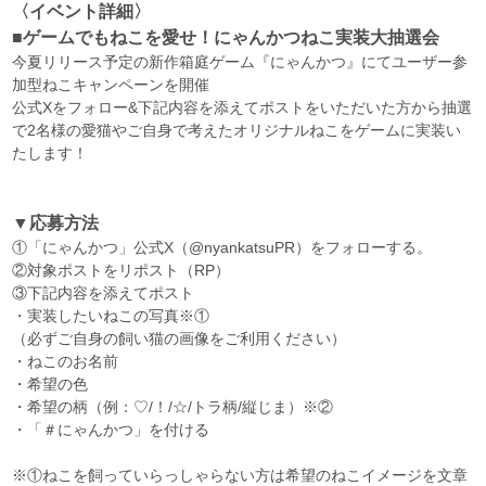
〈イベント詳細〉
■ゲームでもねこを愛せ！にゃんかつねこ実装大抽選会
今夏リリース予定の新作箱庭ゲーム『にゃんかつ』にてユーザー参
加型ねこキャンペーンを開催
公式Xをフォロー&下記内容を添えてポストをいただいた方から抽選
で2名様の愛猫やご自身で考えたオリジナルねこをゲームに実装い
たします！
▼応募方法
①「にゃんかつ」公式X（@nyankatsuPR）をフォローする。
②対象ポストをリポスト（RP）
③下記内容を添えてポスト
・実装したいねこの写真※①
（必ずご自身の飼い猫の画像をご利用ください）
・ねこのお名前
・希望の色
・希望の柄（例：♡/！/☆/トラ柄/縦じま）※②
・「＃にゃんかつ」を付ける
※①ねこを飼っていらっしゃらない方は希望のねこイメージを文章