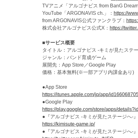
TVアニメ「アルゴナビス from BanG Dre
YouTube「ARGONAVIS ch.」：
https://w
from ARGONAVIS公式ファンクラブ：
https
株式会社アルゴナビス公式X：
https://twit
■サービス概要
タイトル：アルゴナビス -キミが見たステー
ジャンル：バンド育成ゲーム
展開先：App Store／Google Play
価格：基本無料(※一部アプリ内課金あり)
●App Store
https://itunes.apple.com/jp/app/id16606870
●Google Play
https://play.google.com/store/apps/details?
●『アルゴナビス -キミが見たステージへ-
https://kimisute-game.jp/
●『アルゴナビス -キミが見たステージへ-