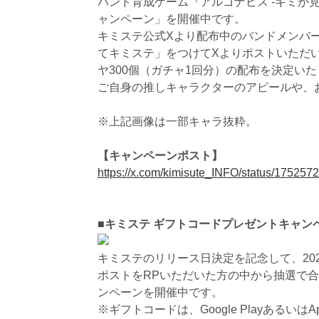
バンド育成ゲーム『アルゴナビス -キミが
ャンペーン」を開催中です。
キミステ公式Xより配布中のバンドメンバー
てキミステ」をつけてXよりポストいただい
ヤ300個（ガチャ1回分）の配布を決定い
ご自身の推しキャラクターのアピールや、
※上記画像は一部キャラ抜粋。
【キャンペーンポスト】
https://x.com/kimisute_INFO/status/1752
■キミステ ギフトコードプレゼントキャン
キミステのリリース日決定を記念して、20
ポストをRPいただいた方の中から抽選で合
ンペーンを開催中です。
※ギフトコードは、Google PlayあるいはAp