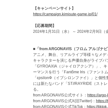
【キャンペーンサイト】
https://campaign.kimisute-game.jp/01/
【応募期間】
2024年1月31日（水） ～ 2024年2月9日（
■「from ARGONAVIS（フロム アルゴ
アニメ、舞台、リアルライブ等様々なメデ
キャラクターを演じる声優自身がライブパフォ
「GYROAXIA（ジャイロアクシア）」
ーマンスを行う「Fantôme Iris（ファ
「εpsilonΦ（イプシロンファイ）」と個
には新たなバンド「ST//RAYRIDE（
る。
from ARGONAVIS公式サイト：
https://argo
from ARGONAVIS公式X(旧Twitter)：
https:
from ARGONAVIS公式TikTok：
https://tikt