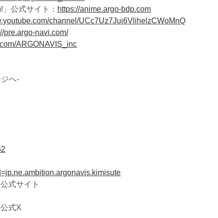
am!」公式サイト：
https://anime.argo-bdp.com
ww.youtube.com/channel/UCc7Uz7Juj6VlihelzCWoMnQ
://pre.argo-navi.com/
ter.com/ARGONAVIS_inc
ジへ-
52
id=jp.ne.ambition.argonavis.kimisute
』公式サイト
』公式X