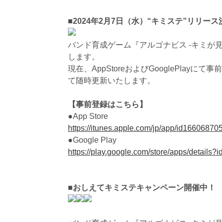
■2024年2月7日（水）“キミステ”リリー
バンド育成ゲーム『アルゴナビス -キミが見
します。
現在、AppStoreおよびGooglePla
て随時更新いたします。
【事前登録はこちら】
●App Store
https://itunes.apple.com/jp/app/id16606870
●Google Play
https://play.google.com/store/apps/details?
■おしえてキミステキャンペーン開催中！