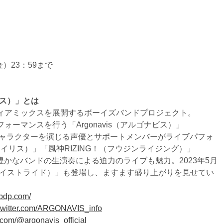
金）23：59まで
ナビス）」とは
ィアミックスを展開するボーイズバンドプロジェクト。
ーマンスを行う「Argonavis（アルゴナビス）」
、キャラクターを演じる声優とサポートメンバーがライブパフォ
ントムイリス）」「風神RIZING！（フウジンライジング）」
性豊かなバンドの生演奏による迫力のライブも魅力。2023年5月
ストレイストライド）」も登場し、ますます盛り上がりを見せてい
-bdp.com/
//twitter.com/ARGONAVIS_info
ok.com/@argonavis_official