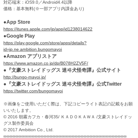
対応端末：iOS9.0／Android4.4以降
価格：基本無料(※一部アプリ内課金あり)
●App Store
https://itunes.apple.com/jp/app/id1238014622
●Google Play
https://play.google.com/store/apps/details?
id=jp.ne.ambition.bungomayoi
●Amazon アプリストア
https://www.amazon.co.jp/dp/B078H2ZV5F/
●『文豪ストレイドッグス 迷ヰ犬怪奇譚』公式サイト
http://bungo-mayoi.jp/
●『文豪ストレイドッグス 迷ヰ犬怪奇譚』公式Twitter
https://twitter.com/bungomayoi
※画像をご使用いただく際は、下記コピーライト表記の記載をお願
いいたします。
© 2016 朝霧カフカ・春河35/ ＫＡＤＯＫＡＷＡ /文豪ストレイドッ
グス製作委員会
© 2017 Ambition Co., Ltd.
∞∞∞∞∞∞∞∞∞∞∞∞∞∞∞∞∞∞∞∞∞∞∞∞∞∞∞∞∞∞∞∞∞∞∞∞∞∞∞∞