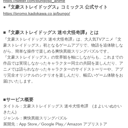
https://twitter.com/bungosd_anime
●『文豪ストレイドッグス』コミックス 公式サイト
https://promo.kadokawa.co.jp/bungo/
■『文豪ストレイドッグス 迷ヰ犬怪奇譚』とは
『文豪ストレイドッグス 迷ヰ犬怪奇譚』は、大人気TVアニメ『文
豪ストレイドッグス』初となるゲームアプリで、物語を追体験しな
がら、簡単な操作で楽しめる爽快異能スリングパズルです。
『文豪ストレイドッグス』の世界観を軸にしながらも、これまでの
作品では実現しなかったキャラクター同士の共闘を楽しんだり、ア
ニメでは語られなかったキャラクターのサイドストーリーや、アプ
リ完全オリジナルのシナリオを楽しんだり、幅広いゲーム体験をお
届けいたします。
■サービス概要
タイトル：文豪ストレイドッグス 迷ヰ犬怪奇譚 (まよいいぬかい
きたん)
ジャンル：爽快異能スリングパズル
展開先：App Store／Google Play／Amazon アプリストア