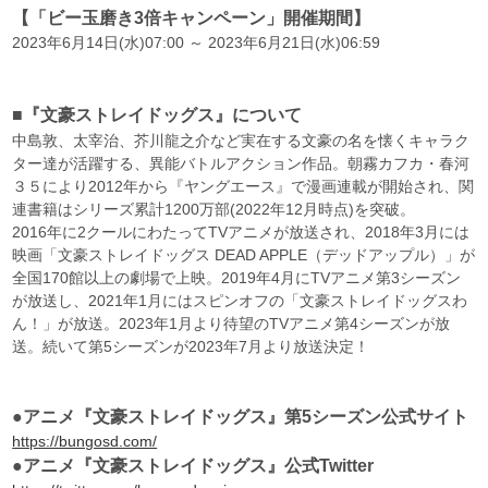
【「ビー玉磨き3倍キャンペーン」開催期間】
2023年6月14日(水)07:00 ～ 2023年6月21日(水)06:59
■『文豪ストレイドッグス』について
中島敦、太宰治、芥川龍之介など実在する文豪の名を懐くキャラク
ター達が活躍する、異能バトルアクション作品。朝霧カフカ・春河
３５により2012年から『ヤングエース』で漫画連載が開始され、関
連書籍はシリーズ累計1200万部(2022年12月時点)を突破。
2016年に2クールにわたってTVアニメが放送され、2018年3月には
映画「文豪ストレイドッグス DEAD APPLE（デッドアップル）」が
全国170館以上の劇場で上映。2019年4月にTVアニメ第3シーズン
が放送し、2021年1月にはスピンオフの「文豪ストレイドッグスわ
ん！」が放送。2023年1月より待望のTVアニメ第4シーズンが放
送。続いて第5シーズンが2023年7月より放送決定！
●アニメ『文豪ストレイドッグス』第5シーズン公式サイト
https://bungosd.com/
●アニメ『文豪ストレイドッグス』公式Twitter