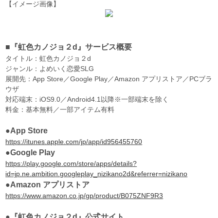
【イメージ画像】
■『虹色カノジョ２d』サービス概要
タイトル：虹色カノジョ２d
ジャンル：よめいく恋愛SLG
展開先：App Store／Google Play／Amazon アプリストア／PCブラ
ウザ
対応端末：iOS9.0／Android4.1以降※一部端末を除く
料金：基本無料／一部アイテム有料
●App Store
https://itunes.apple.com/jp/app/id956455760
●Google Play
https://play.google.com/store/apps/details?
id=jp.ne.ambition.googleplay_nizikano2d&referrer=nizikano
●Amazon アプリストア
https://www.amazon.co.jp/gp/product/B075ZNF9R3
●『虹色カノジョ２d』公式サイト