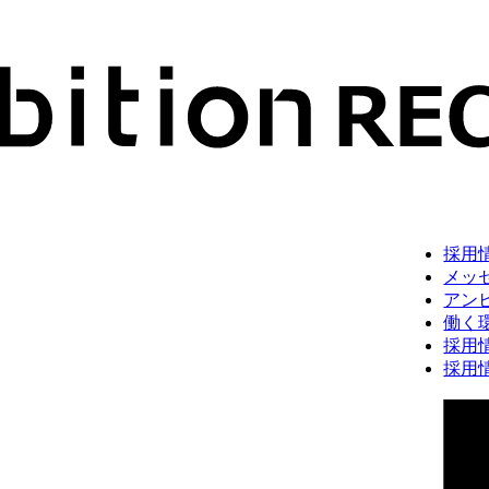
採用
メッ
アン
働く
採用
採用