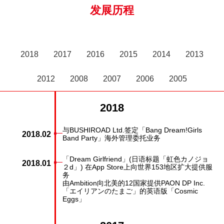
发展历程
2018
2017
2016
2015
2014
2013
2012
2008
2007
2006
2005
2018
与BUSHIROAD Ltd.签定「Bang Dream!Girls
2018.02
Band Party」海外管理委托业务
「Dream Girlfriend」(日语标题「虹色カノジョ
2018.01
２d」) 在App Store上向世界153地区扩大提供服
务
由Ambition向北美的12国家提供PAON DP Inc.
「エイリアンのたまご」的英语版「Cosmic
Eggs」